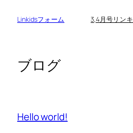
内
容
Linkidsフォーム
3,4月号リ
を
ス
キ
ッ
ブログ
プ
Hello world!