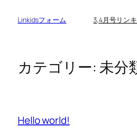
内
容
Linkidsフォーム
3,4月号リ
を
ス
キ
ッ
カテゴリー:
未分
プ
Hello world!